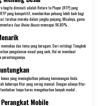
o begitu diminati adalah Return to Player (RTP) yang
RTP yang kompetitif, memberikan peluang lebih baik bagi
ari taruhan mereka dalam jangka panjang.
Misalnya, game
sementara
Four Divine Beasts
mencapai 96.80%
.​
Menarik
ng memukau dan tema yang beragam.
Dari mitologi Tiongkok
arkan pengalaman visual yang unik.
Hal ini membuat
a peruntungannya.
guntungkan
ur bonus yang meningkatkan peluang kemenangan Anda.
lah beberapa fitur yang sering muncul.
Dengan adanya fitur-
an tambahan tanpa harus mengeluarkan banyak modal
.​
 Perangkat Mobile