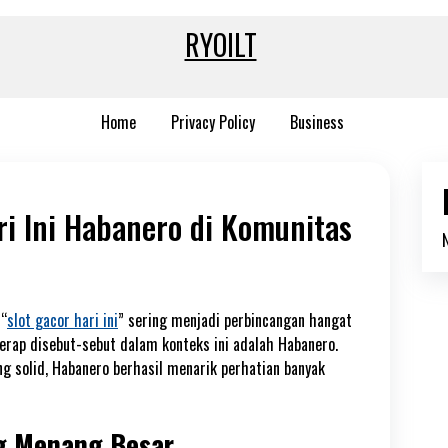
RYOILT
Home
Privacy Policy
Business
ri Ini Habanero di Komunitas
 “
slot gacor hari ini
” sering menjadi perbincangan hangat
kerap disebut-sebut dalam konteks ini adalah Habanero.
ng solid, Habanero berhasil menarik perhatian banyak
g Menang Besar