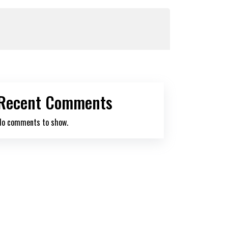
Recent Comments
No comments to show.