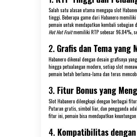
Salah satu alasan utama mengapa slot Habaner
tinggi.
Beberapa game dari Habanero memiliki 
pemain untuk mendapatkan kembali sebagian d
Hot Hot Fruit
memiliki RTP sebesar 96.84%, 
2.
Grafis dan Tema yang 
Habanero dikenal dengan desain grafisnya ya
hingga petualangan modern, setiap slot menaw
pemain betah berlama-lama dan terus mencob
3.
Fitur Bonus yang Men
Slot Habanero dilengkapi dengan berbagai fit
Putaran gratis, simbol liar, dan pengganda ada
fitur ini, pemain bisa mendapatkan keuntung
4.
Kompatibilitas dengan