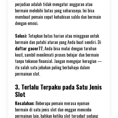
perjudian adalah tidak mengatur anggaran atau
bermain melebihi batas yang seharusnya. Ini bisa
membuat pemain cepat kehabisan saldo dan bermain
dengan emosi.
Solusi:
Tetapkan batas harian atau mingguan untuk
bermain dan patuhi aturan yang Anda buat sendiri. Di
daftar gacor77
, Anda bisa mulai dengan taruhan
kecil, sambil menikmati proses belajar dan bermain
tanpa tekanan finansial. Jangan mengejar kerugian —
itu salah satu jebakan paling berbahaya dalam
permainan slot.
3. Terlalu Terpaku pada Satu Jenis
Slot
Kesalahan:
Beberapa pemain merasa nyaman
bermain di satu jenis slot dan enggan mencoba
permainan lain, bahkan ketika slot tersebut sedang