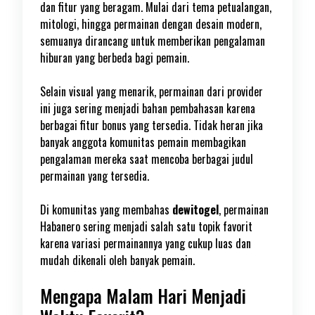
dan fitur yang beragam. Mulai dari tema petualangan,
mitologi, hingga permainan dengan desain modern,
semuanya dirancang untuk memberikan pengalaman
hiburan yang berbeda bagi pemain.
Selain visual yang menarik, permainan dari provider
ini juga sering menjadi bahan pembahasan karena
berbagai fitur bonus yang tersedia. Tidak heran jika
banyak anggota komunitas pemain membagikan
pengalaman mereka saat mencoba berbagai judul
permainan yang tersedia.
Di komunitas yang membahas
dewitogel
, permainan
Habanero sering menjadi salah satu topik favorit
karena variasi permainannya yang cukup luas dan
mudah dikenali oleh banyak pemain.
Mengapa Malam Hari Menjadi