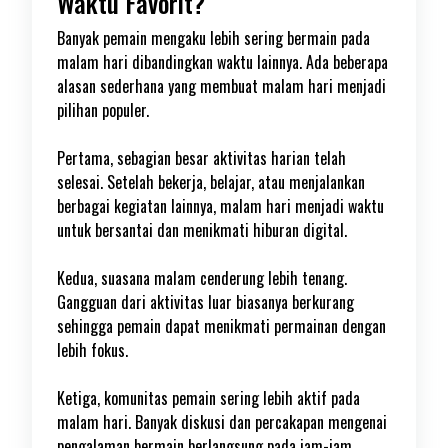
Waktu Favorit?
Banyak pemain mengaku lebih sering bermain pada
malam hari dibandingkan waktu lainnya. Ada beberapa
alasan sederhana yang membuat malam hari menjadi
pilihan populer.
Pertama, sebagian besar aktivitas harian telah
selesai. Setelah bekerja, belajar, atau menjalankan
berbagai kegiatan lainnya, malam hari menjadi waktu
untuk bersantai dan menikmati hiburan digital.
Kedua, suasana malam cenderung lebih tenang.
Gangguan dari aktivitas luar biasanya berkurang
sehingga pemain dapat menikmati permainan dengan
lebih fokus.
Ketiga, komunitas pemain sering lebih aktif pada
malam hari. Banyak diskusi dan percakapan mengenai
pengalaman bermain berlangsung pada jam-jam