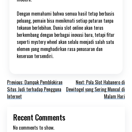
Dengan memahami bahwa semua hasil tetap berbasis
peluang, pemain bisa menikmati setiap putaran tanpa
tekanan berlebihan. Dunia slot online akan terus
berkembang dengan berbagai inovasi baru, tetapi fitur
seperti mystery wheel akan selalu menjadi salah satu
elemen yang menghadirkan rasa penasaran dan
keseruan tersendiri.
Post
Previous:
Dampak Pemblokiran
Next:
Pola Slot Habanero di
Situs Judi terhadap Pengguna
Dewitogel yang Sering Muncul di
navigation
Internet
Malam Hari
Recent Comments
No comments to show.