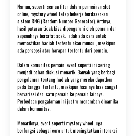
Namun, seperti semua fitur dalam permainan slot
online, mystery wheel tetap bekerja berdasarkan
sistem RNG (Random Number Generator). Artinya,
hasil putaran tidak bisa dipengaruhi oleh pemain dan
sepenuhnya bersifat acak. Tidak ada cara untuk
memastikan hadiah tertentu akan muncul, meskipun
ada persepsi atau harapan tertentu dari pemain.
Dalam komunitas pemain, event seperti ini sering
menjadi bahan diskusi menarik. Banyak yang berbagi
pengalaman tentang hadiah yang mereka dapatkan
pada tanggal tertentu, meskipun hasilnya bisa sangat
bervariasi dari satu pemain ke pemain lainnya.
Perbedaan pengalaman ini justru menambah dinamika
dalam komunitas.
Menariknya, event seperti mystery wheel juga
berfungsi sebagai cara untuk meningkatkan interaksi