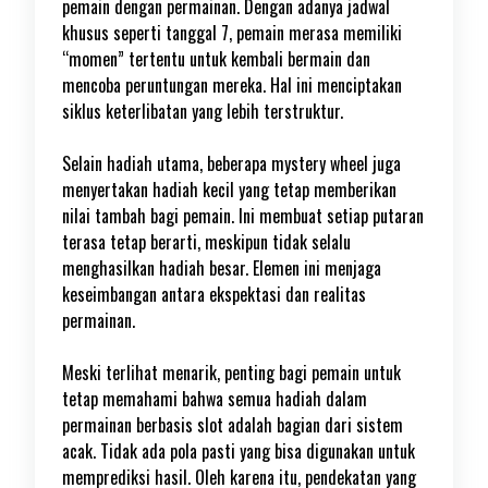
pemain dengan permainan. Dengan adanya jadwal
khusus seperti tanggal 7, pemain merasa memiliki
“momen” tertentu untuk kembali bermain dan
mencoba peruntungan mereka. Hal ini menciptakan
siklus keterlibatan yang lebih terstruktur.
Selain hadiah utama, beberapa mystery wheel juga
menyertakan hadiah kecil yang tetap memberikan
nilai tambah bagi pemain. Ini membuat setiap putaran
terasa tetap berarti, meskipun tidak selalu
menghasilkan hadiah besar. Elemen ini menjaga
keseimbangan antara ekspektasi dan realitas
permainan.
Meski terlihat menarik, penting bagi pemain untuk
tetap memahami bahwa semua hadiah dalam
permainan berbasis slot adalah bagian dari sistem
acak. Tidak ada pola pasti yang bisa digunakan untuk
memprediksi hasil. Oleh karena itu, pendekatan yang