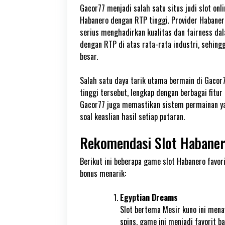
Gacor77 menjadi salah satu situs judi slot on
Habanero dengan RTP tinggi. Provider Habaner
serius menghadirkan kualitas dan fairness dal
dengan RTP di atas rata-rata industri, sehing
besar.
Salah satu daya tarik utama bermain di Gaco
tinggi tersebut, lengkap dengan berbagai fitu
Gacor77 juga memastikan sistem permainan yan
soal keaslian hasil setiap putaran.
Rekomendasi Slot Habaner
Berikut ini beberapa game slot Habanero favori
bonus menarik:
Egyptian Dreams
Slot bertema Mesir kuno ini mena
spins, game ini menjadi favorit 