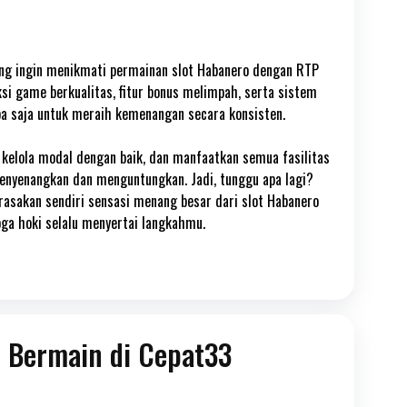
ang ingin menikmati permainan slot Habanero dengan RTP
si game berkualitas, fitur bonus melimpah, serta sistem
a saja untuk meraih kemenangan secara konsisten.
, kelola modal dengan baik, dan manfaatkan semua fasilitas
nyenangkan dan menguntungkan. Jadi, tunggu apa lagi?
rasakan sendiri sensasi menang besar dari slot Habanero
ga hoki selalu menyertai langkahmu.
 Bermain di Cepat33