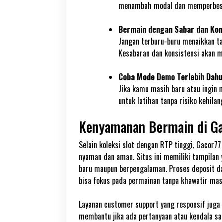
menambah modal dan memperbesa
Bermain dengan Sabar dan Kon
Jangan terburu-buru menaikkan t
Kesabaran dan konsistensi akan m
Coba Mode Demo Terlebih Dahu
Jika kamu masih baru atau ingin
untuk latihan tanpa risiko kehilan
Kenyamanan Bermain di G
Selain koleksi slot dengan RTP tinggi, Gacor
nyaman dan aman. Situs ini memiliki tampilan
baru maupun berpengalaman. Proses deposit d
bisa fokus pada permainan tanpa khawatir mas
Layanan customer support yang responsif juga m
membantu jika ada pertanyaan atau kendala sa