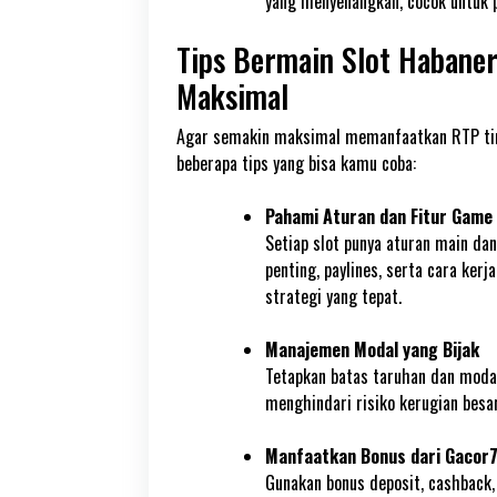
yang menyenangkan, cocok untuk 
Tips Bermain Slot Habane
Maksimal
Agar semakin maksimal memanfaatkan RTP ting
beberapa tips yang bisa kamu coba:
Pahami Aturan dan Fitur Game
Setiap slot punya aturan main dan
penting, paylines, serta cara kerj
strategi yang tepat.
Manajemen Modal yang Bijak
Tetapkan batas taruhan dan modal
menghindari risiko kerugian besar
Manfaatkan Bonus dari Gacor
Gunakan bonus deposit, cashback, 