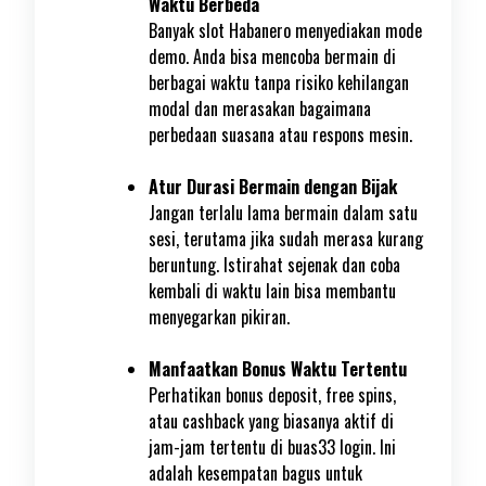
Waktu Berbeda
Banyak slot Habanero menyediakan mode
demo. Anda bisa mencoba bermain di
berbagai waktu tanpa risiko kehilangan
modal dan merasakan bagaimana
perbedaan suasana atau respons mesin.
Atur Durasi Bermain dengan Bijak
Jangan terlalu lama bermain dalam satu
sesi, terutama jika sudah merasa kurang
beruntung. Istirahat sejenak dan coba
kembali di waktu lain bisa membantu
menyegarkan pikiran.
Manfaatkan Bonus Waktu Tertentu
Perhatikan bonus deposit, free spins,
atau cashback yang biasanya aktif di
jam-jam tertentu di buas33 login. Ini
adalah kesempatan bagus untuk