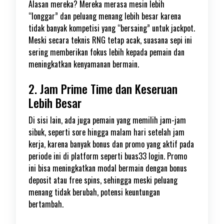
Alasan mereka? Mereka merasa mesin lebih
“longgar” dan peluang menang lebih besar karena
tidak banyak kompetisi yang “bersaing” untuk jackpot.
Meski secara teknis RNG tetap acak, suasana sepi ini
sering memberikan fokus lebih kepada pemain dan
meningkatkan kenyamanan bermain.
2. Jam Prime Time dan Keseruan
Lebih Besar
Di sisi lain, ada juga pemain yang memilih jam-jam
sibuk, seperti sore hingga malam hari setelah jam
kerja, karena banyak bonus dan promo yang aktif pada
periode ini di platform seperti buas33 login. Promo
ini bisa meningkatkan modal bermain dengan bonus
deposit atau free spins, sehingga meski peluang
menang tidak berubah, potensi keuntungan
bertambah.