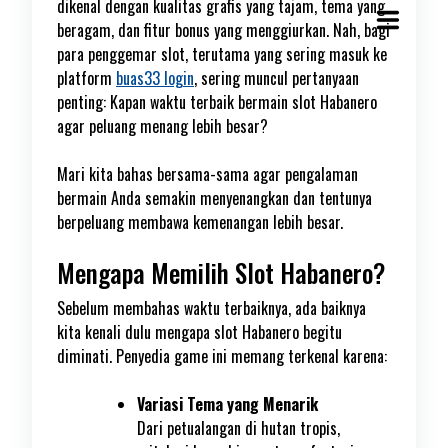
dikenal dengan kualitas grafis yang tajam, tema yang
beragam, dan fitur bonus yang menggiurkan. Nah, bagi
para penggemar slot, terutama yang sering masuk ke
platform
buas33 login
, sering muncul pertanyaan
penting: Kapan waktu terbaik bermain slot Habanero
agar peluang menang lebih besar?
Mari kita bahas bersama-sama agar pengalaman
bermain Anda semakin menyenangkan dan tentunya
berpeluang membawa kemenangan lebih besar.
Mengapa Memilih Slot Habanero?
Sebelum membahas waktu terbaiknya, ada baiknya
kita kenali dulu mengapa slot Habanero begitu
diminati. Penyedia game ini memang terkenal karena:
Variasi Tema yang Menarik
Dari petualangan di hutan tropis,