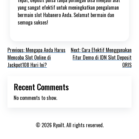
tepat, deposit pulsa tanpa potongan bisa menjadi alat
yang sangat efektif untuk meningkatkan pengalaman
bermain slot Habanero Anda. Selamat bermain dan
semoga sukses!
Post
Previous:
Mengapa Anda Harus
Next:
Cara Efektif Menggunakan
Mencoba Slot Online di
Fitur Demo di IDN Slot Deposit
navigation
Jackpot108 Hari Ini?
QRIS
Recent Comments
No comments to show.
© 2026 Ryoilt. All rights reserved.