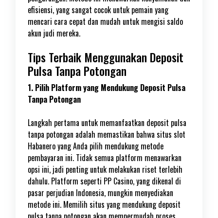
efisiensi, yang sangat cocok untuk pemain yang
mencari cara cepat dan mudah untuk mengisi saldo
akun judi mereka.
Tips Terbaik Menggunakan Deposit
Pulsa Tanpa Potongan
1. Pilih Platform yang Mendukung Deposit Pulsa
Tanpa Potongan
Langkah pertama untuk memanfaatkan deposit pulsa
tanpa potongan adalah memastikan bahwa situs slot
Habanero yang Anda pilih mendukung metode
pembayaran ini. Tidak semua platform menawarkan
opsi ini, jadi penting untuk melakukan riset terlebih
dahulu. Platform seperti PP Casino, yang dikenal di
pasar perjudian Indonesia, mungkin menyediakan
metode ini. Memilih situs yang mendukung deposit
pulsa tanpa potongan akan mempermudah proses