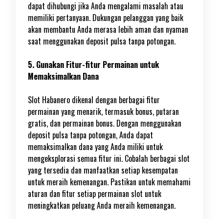
dapat dihubungi jika Anda mengalami masalah atau
memiliki pertanyaan. Dukungan pelanggan yang baik
akan membantu Anda merasa lebih aman dan nyaman
saat menggunakan deposit pulsa tanpa potongan.
5. Gunakan Fitur-fitur Permainan untuk
Memaksimalkan Dana
Slot Habanero dikenal dengan berbagai fitur
permainan yang menarik, termasuk bonus, putaran
gratis, dan permainan bonus. Dengan menggunakan
deposit pulsa tanpa potongan, Anda dapat
memaksimalkan dana yang Anda miliki untuk
mengeksplorasi semua fitur ini. Cobalah berbagai slot
yang tersedia dan manfaatkan setiap kesempatan
untuk meraih kemenangan. Pastikan untuk memahami
aturan dan fitur setiap permainan slot untuk
meningkatkan peluang Anda meraih kemenangan.