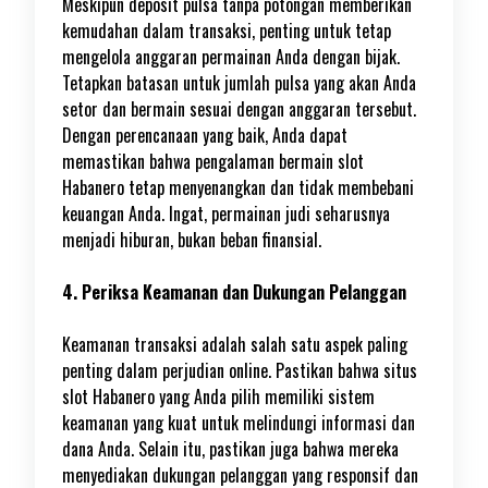
Meskipun deposit pulsa tanpa potongan memberikan
kemudahan dalam transaksi, penting untuk tetap
mengelola anggaran permainan Anda dengan bijak.
Tetapkan batasan untuk jumlah pulsa yang akan Anda
setor dan bermain sesuai dengan anggaran tersebut.
Dengan perencanaan yang baik, Anda dapat
memastikan bahwa pengalaman bermain slot
Habanero tetap menyenangkan dan tidak membebani
keuangan Anda. Ingat, permainan judi seharusnya
menjadi hiburan, bukan beban finansial.
4. Periksa Keamanan dan Dukungan Pelanggan
Keamanan transaksi adalah salah satu aspek paling
penting dalam perjudian online. Pastikan bahwa situs
slot Habanero yang Anda pilih memiliki sistem
keamanan yang kuat untuk melindungi informasi dan
dana Anda. Selain itu, pastikan juga bahwa mereka
menyediakan dukungan pelanggan yang responsif dan