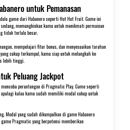
Habanero untuk Pemanasan
 dulu game dari Habanero seperti Hot Hot Fruit. Game ini
ya sedang, memungkinkan kamu untuk menikmati permainan
 tidak terlalu besar.
angan, mempelajari fitur bonus, dan menyesuaikan taruhan
 yang cukup terkumpul, kamu siap untuk melangkah ke
 lebih tinggi.
ntuk Peluang Jackpot
a mencoba peruntungan di Pragmatic Play. Game seperti
 apalagi kalau kamu sudah memiliki modal cukup untuk
ting. Modal yang sudah dikumpulkan di game Habanero
di game Pragmatic yang berpotensi memberikan