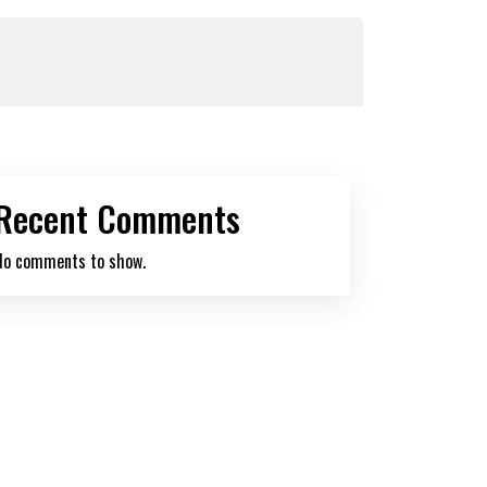
Recent Comments
No comments to show.