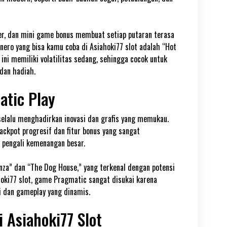
lier, dan mini game bonus membuat setiap putaran terasa
ero yang bisa kamu coba di Asiahoki77 slot adalah “Hot
ini memiliki volatilitas sedang, sehingga cocok untuk
dan hadiah.
tic Play
selalu menghadirkan inovasi dan grafis yang memukau.
ckpot progresif dan fitur bonus yang sangat
 pengali kemenangan besar.
za” dan “The Dog House,” yang terkenal dengan potensi
hoki77 slot, game Pragmatic sangat disukai karena
 dan gameplay yang dinamis.
i Asiahoki77 Slot