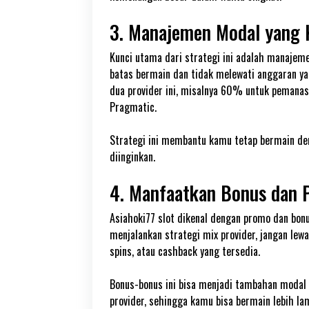
3. Manajemen Modal yang 
Kunci utama dari strategi ini adalah manajem
batas bermain dan tidak melewati anggaran ya
dua provider ini, misalnya 60% untuk pemana
Pragmatic.
Strategi ini membantu kamu tetap bermain de
diinginkan.
4. Manfaatkan Bonus dan 
Asiahoki77 slot dikenal dengan promo dan bonu
menjalankan strategi mix provider, jangan le
spins, atau cashback yang tersedia.
Bonus-bonus ini bisa menjadi tambahan modal
provider, sehingga kamu bisa bermain lebih la