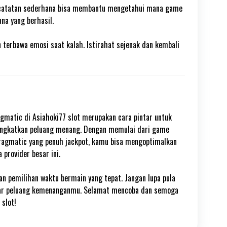
atatan sederhana bisa membantu mengetahui mana game
na yang berhasil.
 terbawa emosi saat kalah. Istirahat sejenak dan kembali
gmatic di Asiahoki77 slot merupakan cara pintar untuk
ngkatkan peluang menang. Dengan memulai dari game
Pragmatic yang penuh jackpot, kamu bisa mengoptimalkan
provider besar ini.
n pemilihan waktu bermain yang tepat. Jangan lupa pula
ar peluang kemenanganmu. Selamat mencoba dan semoga
 slot!