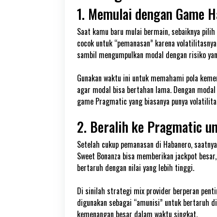
1. Memulai dengan Game 
Saat kamu baru mulai bermain, sebaiknya pilih
cocok untuk “pemanasan” karena volatilitasn
sambil mengumpulkan modal dengan risiko yang
Gunakan waktu ini untuk memahami pola kemen
agar modal bisa bertahan lama. Dengan modal
game Pragmatic yang biasanya punya volatilitas
2. Beralih ke Pragmatic u
Setelah cukup pemanasan di Habanero, saatny
Sweet Bonanza bisa memberikan jackpot besar,
bertaruh dengan nilai yang lebih tinggi.
Di sinilah strategi mix provider berperan pen
digunakan sebagai “amunisi” untuk bertaruh 
kemenangan besar dalam waktu singkat.