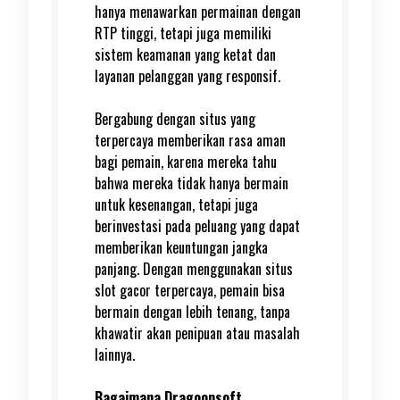
hanya menawarkan permainan dengan
RTP tinggi, tetapi juga memiliki
sistem keamanan yang ketat dan
layanan pelanggan yang responsif.
Bergabung dengan situs yang
terpercaya memberikan rasa aman
bagi pemain, karena mereka tahu
bahwa mereka tidak hanya bermain
untuk kesenangan, tetapi juga
berinvestasi pada peluang yang dapat
memberikan keuntungan jangka
panjang. Dengan menggunakan situs
slot gacor terpercaya, pemain bisa
bermain dengan lebih tenang, tanpa
khawatir akan penipuan atau masalah
lainnya.
Bagaimana Dragoonsoft