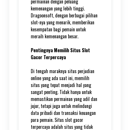
permainan dengan peluang
kemenangan yang lebih tinggi.
Dragoonsoft, dengan berbagai pilihan
slot-nya yang menarik, memberikan
kesempatan bagi pemain untuk
meraih kemenangan besar.
Pentingnya Memilih Situs Slot
Gacor Terpercaya
Di tengah maraknya situs perjudian
online yang ada saat ini, memilih
situs yang tepat menjadi hal yang
sangat penting. Tidak hanya untuk
memastikan permainan yang adil dan
jujur, tetapi juga untuk melindungi
data pribadi dan transaksi keuangan
para pemain. Situs slot gacor
terpercaya adalah situs yang tidak