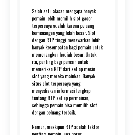
Salah satu alasan mengapa banyak
pemain lebih memilih slot gacor
terpercaya adalah karena peluang
kemenangan yang lebih besar. Slot
dengan RTP tinggi menawarkan lebih
banyak kesempatan bagi pemain untuk
memenangkan hadiah besar. Untuk
itu, penting bagi pemain untuk
memeriksa RTP dari setiap mesin
slot yang mereka mainkan. Banyak
situs slot terpercaya yang
menyediakan informasi lengkap
tentang RTP setiap permainan,
sehingga pemain bisa memilih slot
dengan peluang terbaik.
Namun, meskipun RTP adalah faktor
penting, pemain juga harus