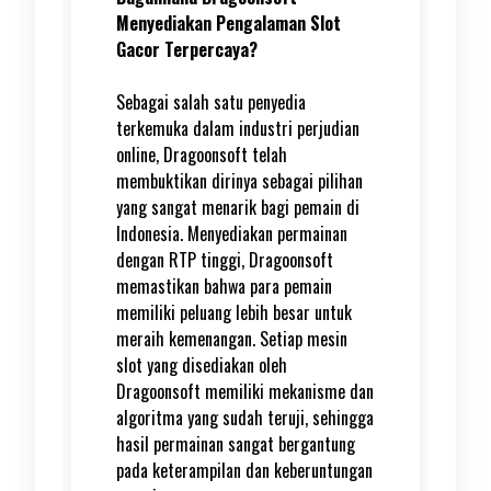
Menyediakan Pengalaman Slot
Gacor Terpercaya?
Sebagai salah satu penyedia
terkemuka dalam industri perjudian
online, Dragoonsoft telah
membuktikan dirinya sebagai pilihan
yang sangat menarik bagi pemain di
Indonesia. Menyediakan permainan
dengan RTP tinggi, Dragoonsoft
memastikan bahwa para pemain
memiliki peluang lebih besar untuk
meraih kemenangan. Setiap mesin
slot yang disediakan oleh
Dragoonsoft memiliki mekanisme dan
algoritma yang sudah teruji, sehingga
hasil permainan sangat bergantung
pada keterampilan dan keberuntungan