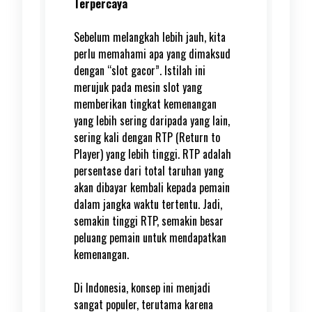
Terpercaya
Sebelum melangkah lebih jauh, kita
perlu memahami apa yang dimaksud
dengan “slot gacor”. Istilah ini
merujuk pada mesin slot yang
memberikan tingkat kemenangan
yang lebih sering daripada yang lain,
sering kali dengan RTP (Return to
Player) yang lebih tinggi. RTP adalah
persentase dari total taruhan yang
akan dibayar kembali kepada pemain
dalam jangka waktu tertentu. Jadi,
semakin tinggi RTP, semakin besar
peluang pemain untuk mendapatkan
kemenangan.
Di Indonesia, konsep ini menjadi
sangat populer, terutama karena