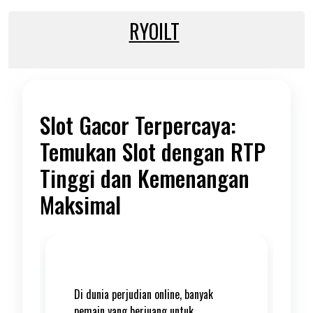
Skip
to
RYOILT
content
Slot Gacor Terpercaya:
Temukan Slot dengan RTP
Tinggi dan Kemenangan
Maksimal
Di dunia perjudian online, banyak
pemain yang berjuang untuk