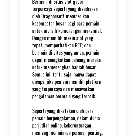
Bermain di situs slot gacor
terpercaya seperti yang disediakan
oleh Dragoonsoft memberikan
kesempatan besar bagi para pemain
untuk meraih kemenangan maksimal.
Dengan memilih mesin slot yang
tepat, memperhatikan RTP, dan
bermain di situs yang aman, pemain
dapat meningkatkan peluang mereka
untuk memenangkan hadiah besar.
Semua ini, tentu saja, hanya dapat
dicapai jika pemain memilih platform
yang terpercaya dan menawarkan
pengalaman bermain yang terbaik.
Seperti yang dikatakan oleh para
pemain berpengalaman, dalam dunia
perjudian online, keberuntungan
memang memainkan peranan penting,