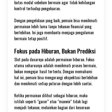
batas modal sebelum bermain agar tidak kehilangan
kontrol terhadap pengeluaran.
Dengan pengelolaan yang baik, pemain bisa menikmati
permainan lebih lama tanpa tekanan finansial yang
berlebihan. Ini juga membantu menjaga pengalaman
bermain tetap positif.
Fokus pada Hiburan, Bukan Prediksi
Slot pada dasarnya adalah permainan hiburan. Fokus
utama seharusnya adalah menikmati proses bermain,
bukan mengejar hasil tertentu. Dengan memahami
hal ini, pemain bisa mengurangi ekspektasi berlebihan
dan menikmati setiap putaran dengan lebih santai.
Ketika permainan dilihat sebagai hiburan, maka
istilah seperti “gacor” atau “maxwin” tidak lagi
menjadi tekanan, melainkan bagian dari keseruan