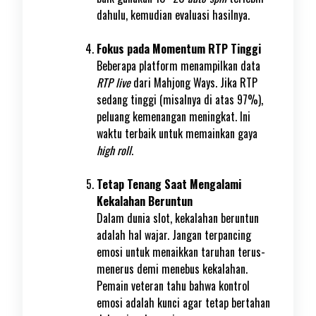
dahulu, kemudian evaluasi hasilnya.
Fokus pada Momentum RTP Tinggi
Beberapa platform menampilkan data
RTP live
dari Mahjong Ways. Jika RTP
sedang tinggi (misalnya di atas 97%),
peluang kemenangan meningkat. Ini
waktu terbaik untuk memainkan gaya
high roll
.
Tetap Tenang Saat Mengalami
Kekalahan Beruntun
Dalam dunia slot, kekalahan beruntun
adalah hal wajar. Jangan terpancing
emosi untuk menaikkan taruhan terus-
menerus demi menebus kekalahan.
Pemain veteran tahu bahwa kontrol
emosi adalah kunci agar tetap bertahan