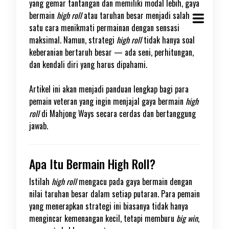
yang gemar tantangan dan memiliki modal lebih, gaya
bermain
high roll
atau taruhan besar menjadi salah
satu cara menikmati permainan dengan sensasi
maksimal. Namun, strategi
high roll
tidak hanya soal
keberanian bertaruh besar — ada seni, perhitungan,
dan kendali diri yang harus dipahami.
Artikel ini akan menjadi panduan lengkap bagi para
pemain veteran yang ingin menjajal gaya bermain
high
roll
di Mahjong Ways secara cerdas dan bertanggung
jawab.
Apa Itu Bermain High Roll?
Istilah
high roll
mengacu pada gaya bermain dengan
nilai taruhan besar dalam setiap putaran. Para pemain
yang menerapkan strategi ini biasanya tidak hanya
mengincar kemenangan kecil, tetapi memburu
big win
,