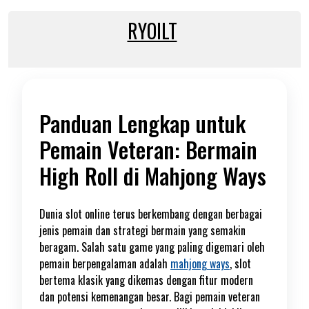
Skip
to
RYOILT
content
Panduan Lengkap untuk
Pemain Veteran: Bermain
High Roll di Mahjong Ways
Dunia slot online terus berkembang dengan berbagai
jenis pemain dan strategi bermain yang semakin
beragam. Salah satu game yang paling digemari oleh
pemain berpengalaman adalah
mahjong ways
, slot
bertema klasik yang dikemas dengan fitur modern
dan potensi kemenangan besar. Bagi pemain veteran