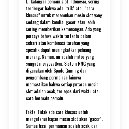
Di kalangan pemain slot Indonesia, sering
terdengar bahwa ada “trik” atau “cara
khusus” untuk menemukan mesin slot yang
sedang dalam kondisi gacor, atau lebih
sering memberikan kemenangan. Ada yang
percaya bahwa waktu tertentu dalam
sehari atau kombinasi taruhan yang
spesifik dapat meningkatkan peluang
menang. Namun, ini adalah mitos yang
sangat menyesatkan. Sistem RNG yang
digunakan oleh Spade Gaming dan
pengembang permainan lainnya
memastikan bahwa setiap putaran mesin
slot adalah acak, terlepas dari waktu atau
cara bermain pemain.
Fakta: Tidak ada cara khusus untuk
mengetahui kapan mesin slot akan “gacor”.
Semua hasil permainan adalah acak, dan