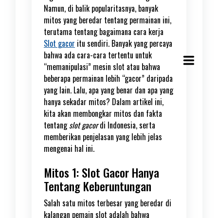
Namun, di balik popularitasnya, banyak
mitos yang beredar tentang permainan ini,
terutama tentang bagaimana cara kerja
Slot gacor
itu sendiri. Banyak yang percaya
bahwa ada cara-cara tertentu untuk
“memanipulasi” mesin slot atau bahwa
beberapa permainan lebih “gacor” daripada
yang lain. Lalu, apa yang benar dan apa yang
hanya sekadar mitos? Dalam artikel ini,
kita akan membongkar mitos dan fakta
tentang
slot gacor
di Indonesia, serta
memberikan penjelasan yang lebih jelas
mengenai hal ini.
Mitos 1: Slot Gacor Hanya
Tentang Keberuntungan
Salah satu mitos terbesar yang beredar di
kalangan pemain slot adalah bahwa