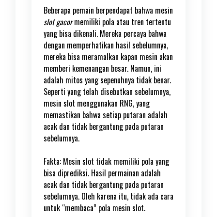
Beberapa pemain berpendapat bahwa mesin
slot gacor
memiliki pola atau tren tertentu
yang bisa dikenali. Mereka percaya bahwa
dengan memperhatikan hasil sebelumnya,
mereka bisa meramalkan kapan mesin akan
memberi kemenangan besar. Namun, ini
adalah mitos yang sepenuhnya tidak benar.
Seperti yang telah disebutkan sebelumnya,
mesin slot menggunakan RNG, yang
memastikan bahwa setiap putaran adalah
acak dan tidak bergantung pada putaran
sebelumnya.
Fakta: Mesin slot tidak memiliki pola yang
bisa diprediksi. Hasil permainan adalah
acak dan tidak bergantung pada putaran
sebelumnya. Oleh karena itu, tidak ada cara
untuk “membaca” pola mesin slot.