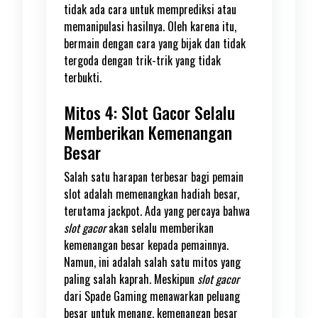
tidak ada cara untuk memprediksi atau
memanipulasi hasilnya. Oleh karena itu,
bermain dengan cara yang bijak dan tidak
tergoda dengan trik-trik yang tidak
terbukti.
Mitos 4: Slot Gacor Selalu
Memberikan Kemenangan
Besar
Salah satu harapan terbesar bagi pemain
slot adalah memenangkan hadiah besar,
terutama jackpot. Ada yang percaya bahwa
slot gacor
akan selalu memberikan
kemenangan besar kepada pemainnya.
Namun, ini adalah salah satu mitos yang
paling salah kaprah. Meskipun
slot gacor
dari Spade Gaming menawarkan peluang
besar untuk menang, kemenangan besar