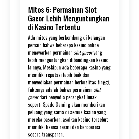
Mitos 6: Permainan Slot
Gacor Lebih Menguntungkan
di Kasino Tertentu
Ada mitos yang berkembang di kalangan
pemain bahwa beberapa kasino online
menawarkan permainan
slot gacor
yang
lebih menguntungkan dibandingkan kasino
lainnya. Meskipun ada beberapa kasino yang
memiliki reputasi lebih baik dan
menyediakan permainan berkualitas tinggi,
faktanya adalah bahwa permainan
slot
gacor
dari penyedia perangkat lunak
seperti Spade Gaming akan memberikan
peluang yang sama di semua kasino yang
mereka pasarkan, asalkan kasino tersebut
memiliki lisensi resmi dan beroperasi
secara transparan.