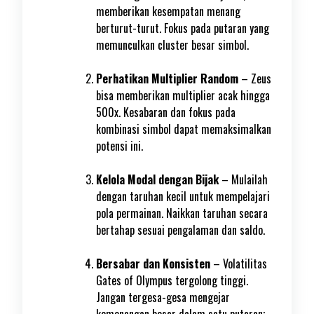
memberikan kesempatan menang
berturut-turut. Fokus pada putaran yang
memunculkan cluster besar simbol.
Perhatikan Multiplier Random
– Zeus
bisa memberikan multiplier acak hingga
500x. Kesabaran dan fokus pada
kombinasi simbol dapat memaksimalkan
potensi ini.
Kelola Modal dengan Bijak
– Mulailah
dengan taruhan kecil untuk mempelajari
pola permainan. Naikkan taruhan secara
bertahap sesuai pengalaman dan saldo.
Bersabar dan Konsisten
– Volatilitas
Gates of Olympus tergolong tinggi.
Jangan tergesa-gesa mengejar