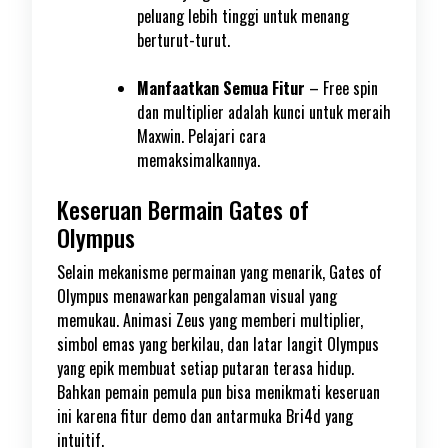
peluang lebih tinggi untuk menang
berturut-turut.
Manfaatkan Semua Fitur
– Free spin
dan multiplier adalah kunci untuk meraih
Maxwin. Pelajari cara
memaksimalkannya.
Keseruan Bermain Gates of
Olympus
Selain mekanisme permainan yang menarik, Gates of
Olympus menawarkan pengalaman visual yang
memukau. Animasi Zeus yang memberi multiplier,
simbol emas yang berkilau, dan latar langit Olympus
yang epik membuat setiap putaran terasa hidup.
Bahkan pemain pemula pun bisa menikmati keseruan
ini karena fitur demo dan antarmuka Bri4d yang
intuitif.