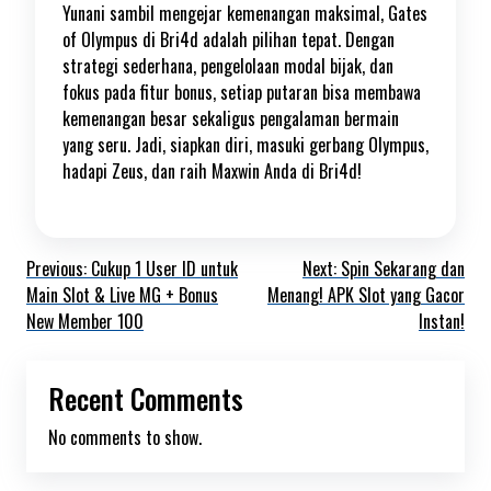
Yunani sambil mengejar kemenangan maksimal, Gates
of Olympus di Bri4d adalah pilihan tepat. Dengan
strategi sederhana, pengelolaan modal bijak, dan
fokus pada fitur bonus, setiap putaran bisa membawa
kemenangan besar sekaligus pengalaman bermain
yang seru. Jadi, siapkan diri, masuki gerbang Olympus,
hadapi Zeus, dan raih Maxwin Anda di Bri4d!
Post
Previous:
Cukup 1 User ID untuk
Next:
Spin Sekarang dan
Main Slot & Live MG + Bonus
Menang! APK Slot yang Gacor
navigation
New Member 100
Instan!
Recent Comments
No comments to show.