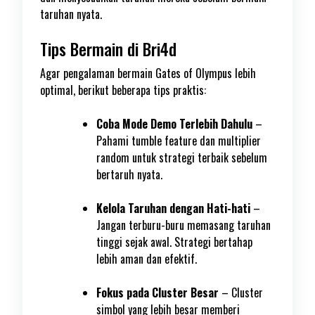
taruhan nyata.
Tips Bermain di Bri4d
Agar pengalaman bermain Gates of Olympus lebih
optimal, berikut beberapa tips praktis:
Coba Mode Demo Terlebih Dahulu
–
Pahami tumble feature dan multiplier
random untuk strategi terbaik sebelum
bertaruh nyata.
Kelola Taruhan dengan Hati-hati
–
Jangan terburu-buru memasang taruhan
tinggi sejak awal. Strategi bertahap
lebih aman dan efektif.
Fokus pada Cluster Besar
– Cluster
simbol yang lebih besar memberi