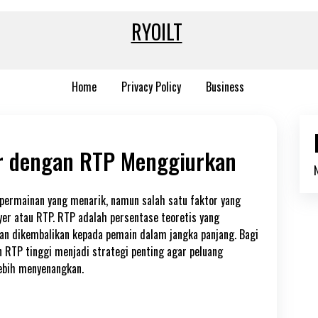
RYOILT
Home
Privacy Policy
Business
or dengan RTP Menggiurkan
 permainan yang menarik, namun salah satu faktor yang
ayer atau RTP. RTP adalah persentase teoretis yang
an dikembalikan kepada pemain dalam jangka panjang. Bagi
 RTP tinggi menjadi strategi penting agar peluang
ebih menyenangkan.