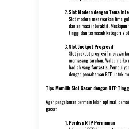
Slot Modern dengan Tema Inte
Slot modern menawarkan lima gulu
dan animasi interaktif. Meskipun
tinggi dan termasuk kategori slo
Slot Jackpot Progresif
Slot jackpot progresif menawarka
memasang taruhan. Walau risiko me
hadiah yang fantastis. Pemain ya
dengan pemahaman RTP untuk me
Tips Memilih Slot Gacor dengan RTP Tingg
Agar pengalaman bermain lebih optimal, pemai
gacor:
Periksa RTP Permainan