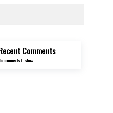
Recent Comments
No comments to show.