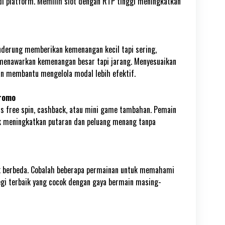
di platform. Memilih slot dengan RTP tinggi meningkatkan
enderung memberikan kemenangan kecil tapi sering,
i menawarkan kemenangan besar tapi jarang. Menyesuaikan
han membantu mengelola modal lebih efektif.
Promo
us free spin, cashback, atau mini game tambahan. Pemain
uk meningkatkan putaran dan peluang menang tanpa
tik berbeda. Cobalah beberapa permainan untuk memahami
tegi terbaik yang cocok dengan gaya bermain masing-