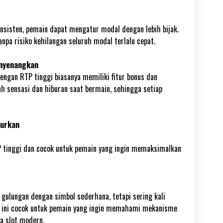
sisten, pemain dapat mengatur modal dengan lebih bijak.
npa risiko kehilangan seluruh modal terlalu cepat.
nyenangkan
 dengan RTP tinggi biasanya memiliki fitur bonus dan
h sensasi dan hiburan saat bermain, sehingga setiap
iurkan
TP tinggi dan cocok untuk pemain yang ingin memaksimalkan
a gulungan dengan simbol sederhana, tetapi sering kali
t ini cocok untuk pemain yang ingin memahami mekanisme
a slot modern.