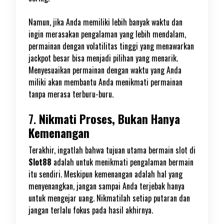
Namun, jika Anda memiliki lebih banyak waktu dan
ingin merasakan pengalaman yang lebih mendalam,
permainan dengan volatilitas tinggi yang menawarkan
jackpot besar bisa menjadi pilihan yang menarik.
Menyesuaikan permainan dengan waktu yang Anda
miliki akan membantu Anda menikmati permainan
tanpa merasa terburu-buru.
7.
Nikmati Proses, Bukan Hanya
Kemenangan
Terakhir, ingatlah bahwa tujuan utama bermain slot di
Slot88
adalah untuk menikmati pengalaman bermain
itu sendiri. Meskipun kemenangan adalah hal yang
menyenangkan, jangan sampai Anda terjebak hanya
untuk mengejar uang. Nikmatilah setiap putaran dan
jangan terlalu fokus pada hasil akhirnya.