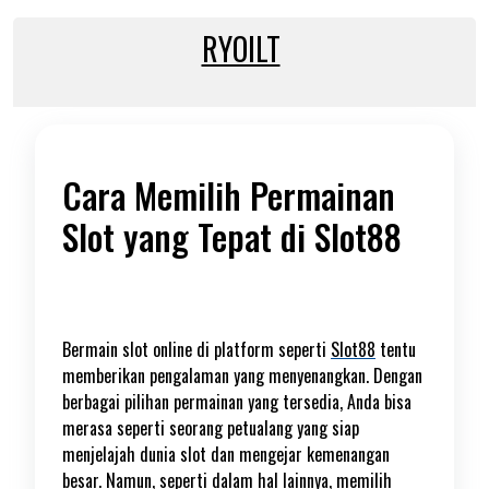
Skip
to
RYOILT
content
Cara Memilih Permainan
Slot yang Tepat di Slot88
Bermain slot online di platform seperti
Slot88
tentu
memberikan pengalaman yang menyenangkan. Dengan
berbagai pilihan permainan yang tersedia, Anda bisa
merasa seperti seorang petualang yang siap
menjelajah dunia slot dan mengejar kemenangan
besar. Namun, seperti dalam hal lainnya, memilih