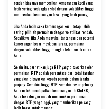
rendah biasanya memberikan kemenangan kecil yang
lebih sering, sedangkan slot dengan volatilitas tinggi
memberikan kemenangan besar yang lebih jarang.
Jika Anda lebih suka kemenangan kecil tetapi lebih
sering, pilihlah permainan dengan volatilitas rendah.
Sebaliknya, jika Anda menyukai tantangan dan potensi
kemenangan besar meskipun jarang, permainan
dengan volatilitas tinggi mungkin lebih cocok untuk
Anda.
Selain itu, perhatikan juga
RTP
yang ditawarkan oleh
permainan.
RTP
adalah persentase dari total taruhan
yang akan dibayarkan kepada pemain dalam jangka
panjang. Semakin tinggi
RTP
, semakin besar peluang
Anda untuk mendapatkan kemenangan. Di
Slot88
,
Anda bisa dengan mudah menemukan permainan
dengan
RTP
yang tinggi, yang memberikan peluang
lebih besar untuk menang.