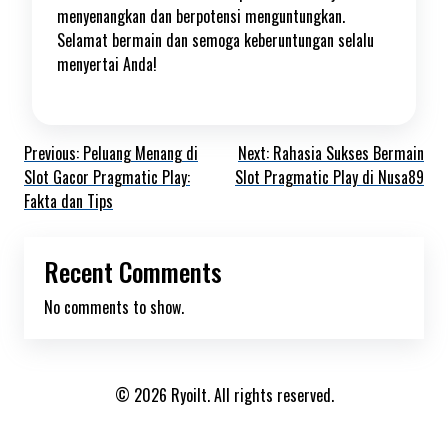
menyenangkan dan berpotensi menguntungkan.
Selamat bermain dan semoga keberuntungan selalu
menyertai Anda!
Post
Previous:
Peluang Menang di
Next:
Rahasia Sukses Bermain
Slot Gacor Pragmatic Play:
Slot Pragmatic Play di Nusa89
navigation
Fakta dan Tips
Recent Comments
No comments to show.
© 2026 Ryoilt. All rights reserved.