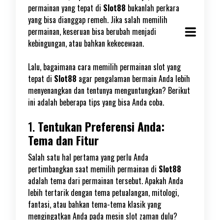
permainan yang tepat di
Slot88
bukanlah perkara
yang bisa dianggap remeh. Jika salah memilih
permainan, keseruan bisa berubah menjadi
kebingungan, atau bahkan kekecewaan.
Lalu, bagaimana cara memilih permainan slot yang
tepat di
Slot88
agar pengalaman bermain Anda lebih
menyenangkan dan tentunya menguntungkan? Berikut
ini adalah beberapa tips yang bisa Anda coba.
1.
Tentukan Preferensi Anda:
Tema dan Fitur
Salah satu hal pertama yang perlu Anda
pertimbangkan saat memilih permainan di
Slot88
adalah tema dari permainan tersebut. Apakah Anda
lebih tertarik dengan tema petualangan, mitologi,
fantasi, atau bahkan tema-tema klasik yang
mengingatkan Anda pada mesin slot zaman dulu?