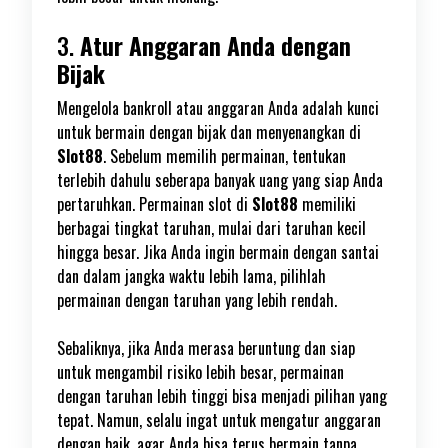
3.
Atur Anggaran Anda dengan
Bijak
Mengelola bankroll atau anggaran Anda adalah kunci
untuk bermain dengan bijak dan menyenangkan di
Slot88
. Sebelum memilih permainan, tentukan
terlebih dahulu seberapa banyak uang yang siap Anda
pertaruhkan. Permainan slot di
Slot88
memiliki
berbagai tingkat taruhan, mulai dari taruhan kecil
hingga besar. Jika Anda ingin bermain dengan santai
dan dalam jangka waktu lebih lama, pilihlah
permainan dengan taruhan yang lebih rendah.
Sebaliknya, jika Anda merasa beruntung dan siap
untuk mengambil risiko lebih besar, permainan
dengan taruhan lebih tinggi bisa menjadi pilihan yang
tepat. Namun, selalu ingat untuk mengatur anggaran
dengan baik, agar Anda bisa terus bermain tanpa