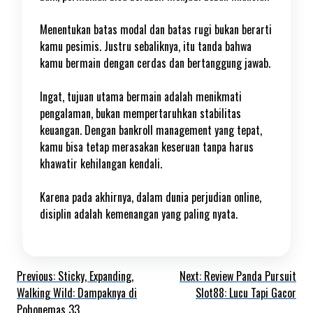
Menentukan batas modal dan batas rugi bukan berarti
kamu pesimis. Justru sebaliknya, itu tanda bahwa
kamu bermain dengan cerdas dan bertanggung jawab.
Ingat, tujuan utama bermain adalah menikmati
pengalaman, bukan mempertaruhkan stabilitas
keuangan. Dengan bankroll management yang tepat,
kamu bisa tetap merasakan keseruan tanpa harus
khawatir kehilangan kendali.
Karena pada akhirnya, dalam dunia perjudian online,
disiplin adalah kemenangan yang paling nyata.
Post
Previous:
Sticky, Expanding,
Next:
Review Panda Pursuit
Walking Wild: Dampaknya di
Slot88: Lucu Tapi Gacor
navigation
Pohonemas 33