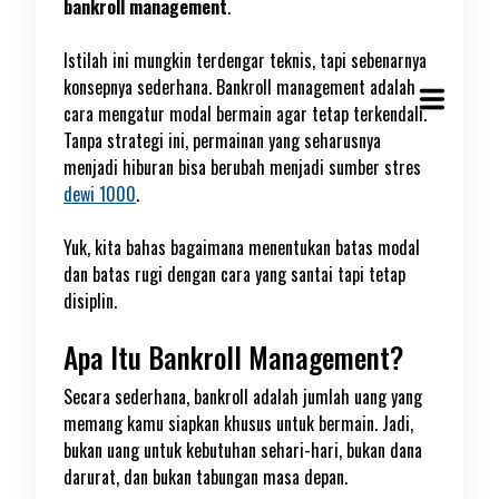
bankroll management
.
Istilah ini mungkin terdengar teknis, tapi sebenarnya
konsepnya sederhana. Bankroll management adalah
cara mengatur modal bermain agar tetap terkendali.
Tanpa strategi ini, permainan yang seharusnya
menjadi hiburan bisa berubah menjadi sumber stres
dewi 1000
.
Yuk, kita bahas bagaimana menentukan batas modal
dan batas rugi dengan cara yang santai tapi tetap
disiplin.
Apa Itu Bankroll Management?
Secara sederhana, bankroll adalah jumlah uang yang
memang kamu siapkan khusus untuk bermain. Jadi,
bukan uang untuk kebutuhan sehari-hari, bukan dana
darurat, dan bukan tabungan masa depan.