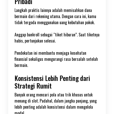
Pribadi
Langkah praktis lainnya adalah memisahkan dana
bermain dari rekening utama. Dengan cara ini, kamu
tidak tergoda menggunakan uang kebutuhan pokok.
Anggap bankroll sebagai “tiket hiburan”. Saat tiketnya
habis, pertunjukan selesai.
Pendekatan ini membantu menjaga kesehatan
finansial sekaligus mengurangi rasa bersalah setelah
bermain.
Konsistensi Lebih Penting dari
Strategi Rumit
Banyak orang mencari pola atau trik khusus untuk
menang di slot. Padahal, dalam jangka panjang, yang
lebih penting adalah konsistensi dalam mengelola
modal.